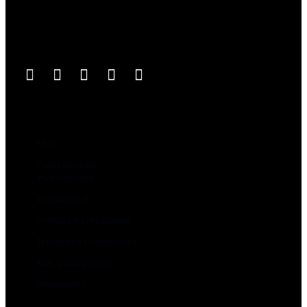
Avenida el Bosque Norte 0123, oficina 603, Las Condes,
Santiago de Chile
Síguenos
Nosotros
FAQ
Especificación
Instrumentos
Institucional
Políticas de privacidad
Terminos y Condiciones
AML y Compliance
Reglamento