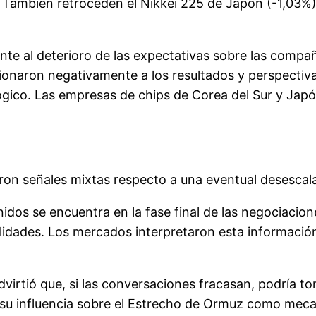
 También retroceden el Nikkei 225 de Japón (-1,03%)
te al deterioro de las expectativas sobre las compañía
ccionaron negativamente a los resultados y perspect
gico. Las empresas de chips de Corea del Sur y Japón
on señales mixtas respecto a una eventual desescalad
dos se encuentra en la fase final de las negociacion
ilidades. Los mercados interpretaron esta información
dvirtió que, si las conversaciones fracasan, podría t
r su influencia sobre el Estrecho de Ormuz como meca