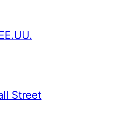
 EE.UU.
ll Street