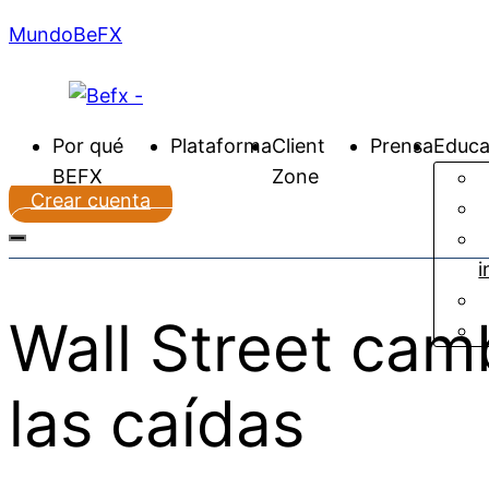
MundoBeFX
Por qué
Plataforma
Client
Prensa
Educa
BEFX
Zone
Crear cuenta
Ir a plataforma
i
Wall Street cam
las caídas