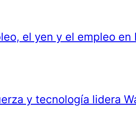
leo, el yen y el empleo en
rza y tecnología lidera Wa