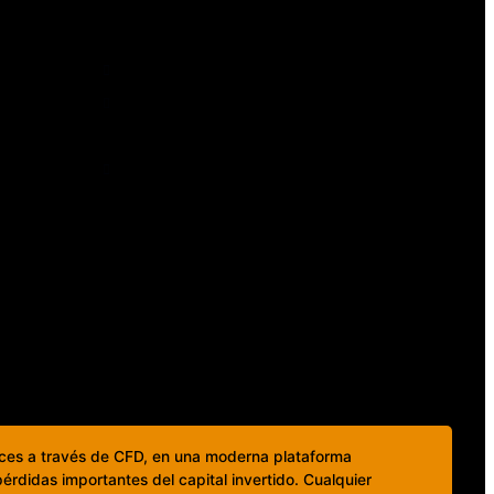
Contacto y regulación
Regulación Ley FINTECH
Contáctanos
clientes@mundobefx.com
+56 23276 7335
ices a través de CFD, en una moderna plataforma
rdidas importantes del capital invertido. Cualquier