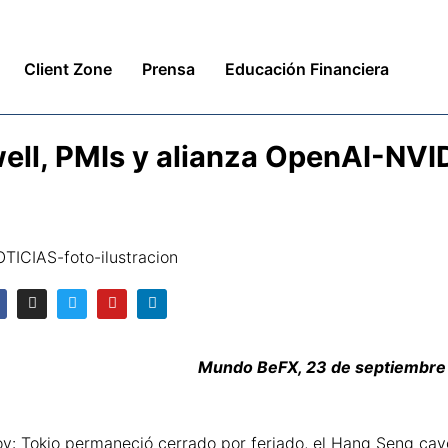
Client Zone
Prensa
Educación Financiera
ell, PMIs y alianza OpenAI-NVI
Mundo BeFX, 23 de septiembre
oy: Tokio permaneció cerrado por feriado, el Hang Seng cay