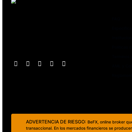
Nosotros
Avenida el Bosque Norte 0123,
FAQ
oficina 603, Las Condes,
Especifica
Santiago de Chile
Institucion
Políticas 
Síguenos
Terminos 
AML y Co
Reglamen
ADVERTENCIA DE RIESGO:
BeFX, online broker qu
transaccional. En los mercados financieros se producen