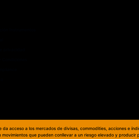
Depósitos y rescates
Creación de cuenta
Cuenta Demo
ción Instrumentos
Rollovers
al
Quiénes somos
de privacidad
y Condiciones
mpliance
to
e da acceso a los mercados de divisas, commodities, acciones e índ
 movimientos que pueden conllevar a un riesgo elevado y producir pé