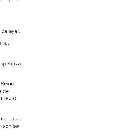
 de ayer.
IDIA
mpetitiva
 Reino
e de
 (09:50
 cerca de
o son las