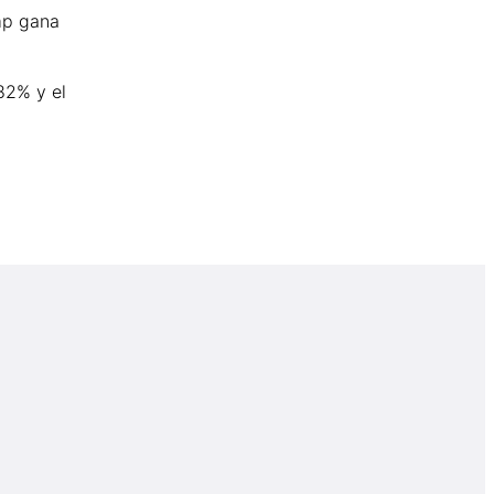
mp gana
,82% y el