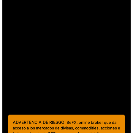
Creación de cuenta
Cuenta Demo
Rollovers
Quiénes somos
Contacto y regulación
Regulación Ley FINTECH
Contáctanos
clientes@mundobefx.com
+56 23276 7335
ADVERTENCIA DE RIESGO:
BeFX, online broker que da
acceso a los mercados de divisas, commodities, acciones e