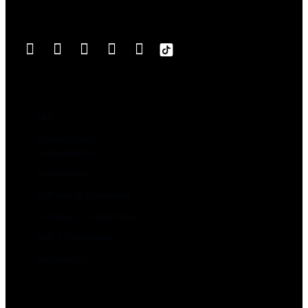
Síguenos
Nosotros
FAQ
Especificación
Instrumentos
Institucional
Políticas de privacidad
Terminos y Condiciones
AML y Compliance
Reglamento
Depósitos y rescates