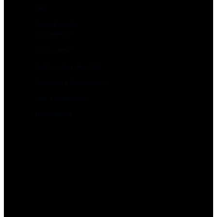
FAQ
Especificación
Instrumentos
Institucional
Políticas de privacidad
Terminos y Condiciones
AML y Compliance
Reglamento
Depósitos y rescates
Creación de cuenta
Cuenta Demo
Rollovers
Quiénes somos
Contacto y regulación
Regulación Ley FINTECH