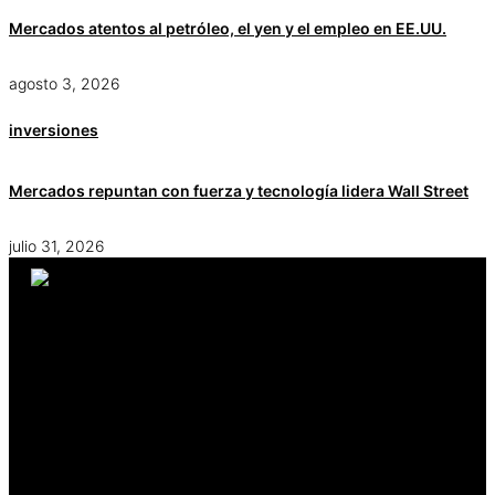
Mercados atentos al petróleo, el yen y el empleo en EE.UU.
agosto 3, 2026
inversiones
Mercados repuntan con fuerza y tecnología lidera Wall Street
julio 31, 2026
Avenida el Bosque Norte 0123, oficina 603, Las Condes,
Santiago de Chile
Síguenos
Facebook
Instagram
Twitter
Linkedin
Youtube
Icon-
tiktok-square
Nosotros