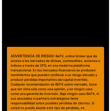
Contáctanos
clientes@mundobefx.com
+56 23276 7335
ADVERTENCIA DE RIESGO:
BeFX, online broker que da
acceso a los mercados de divisas, commodities, acciones e
índices a través de CFD, en una moderna plataforma
transaccional. En los mercados financieros se producen
movimientos que pueden conllevar a un riesgo elevado y
producir pérdidas importantes del capital invertido.
Cualquier recomendación de BEFX sobre mercado, tiene
que ser vista sólo como una opinión, y en ningún caso
como una garantía de inversión. Bajo ningún caso BeFX, ni
sus asociados ni partners estratégicos tiene
responsabilidad sobre posibles pérdidas de clientes. Si
usted no puede asumir este tipo de pérdidas, es