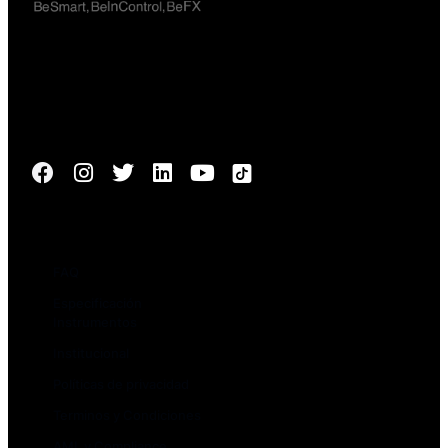
Avenida el Bosque Norte 0123, oficina 603, Las Condes,
Santiago de Chile
Síguenos
Nosotros
FAQ
Especificación
Instrumentos
Institucional
Políticas de privacidad
Terminos y Condiciones
AML y Compliance