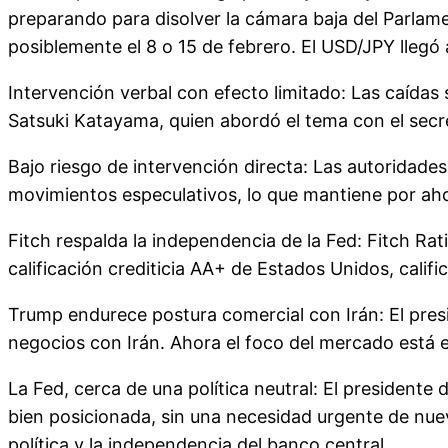
preparando para disolver la cámara baja del Parlament
posiblemente el 8 o 15 de febrero. El USD/JPY llegó 
Intervención verbal con efecto limitado: Las caídas
Satsuki Katayama, quien abordó el tema con el secre
Bajo riesgo de intervención directa: Las autoridade
movimientos especulativos, lo que mantiene por ahor
Fitch respalda la independencia de la Fed: Fitch Rat
calificación crediticia AA+ de Estados Unidos, califi
Trump endurece postura comercial con Irán: El pres
negocios con Irán. Ahora el foco del mercado está e
La Fed, cerca de una política neutral: El presidente 
bien posicionada, sin una necesidad urgente de nuev
política y la independencia del banco central.