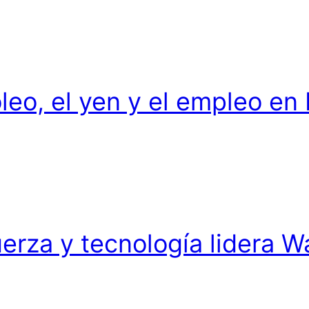
leo, el yen y el empleo en
rza y tecnología lidera Wa