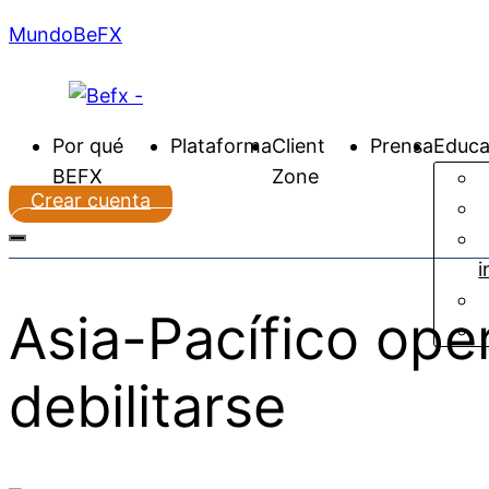
MundoBeFX
Por qué
Plataforma
Client
Prensa
Educa
BEFX
Zone
Crear cuenta
Ir a plataforma
i
Asia-Pacífico oper
debilitarse