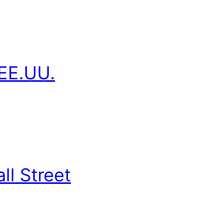
 EE.UU.
ll Street