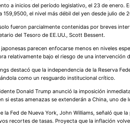
o a inicios del período legislativo, el 23 de enero. E
a 159,9500, el nivel más débil del yen desde julio de 
 solo fueron parcialmente contenidas por breves inter
tario del Tesoro de EE.UU., Scott Bessent.
s japonesas parecen enfocarse menos en niveles espec
a relativamente bajo el riesgo de una intervención d
ings destacó que la independencia de la Reserva Feder
cándola como un resguardo institucional crítico.
idente Donald Trump anunció la imposición inmediata
n si estas amenazas se extenderán a China, uno de lo
de la Fed de Nueva York, John Williams, señaló que la 
os recortes de tasas. Proyecta que la inflación volv