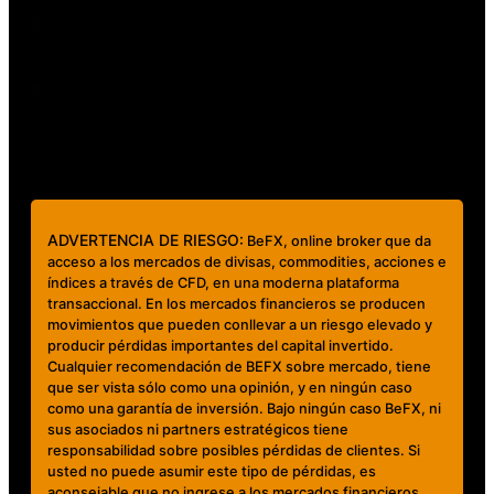
Contáctanos
clientes@mundobefx.com
+56 23276 7335
ADVERTENCIA DE RIESGO:
BeFX, online broker que da
acceso a los mercados de divisas, commodities, acciones e
índices a través de CFD, en una moderna plataforma
transaccional. En los mercados financieros se producen
movimientos que pueden conllevar a un riesgo elevado y
producir pérdidas importantes del capital invertido.
Cualquier recomendación de BEFX sobre mercado, tiene
que ser vista sólo como una opinión, y en ningún caso
como una garantía de inversión. Bajo ningún caso BeFX, ni
sus asociados ni partners estratégicos tiene
responsabilidad sobre posibles pérdidas de clientes. Si
usted no puede asumir este tipo de pérdidas, es
aconsejable que no ingrese a los mercados financieros.