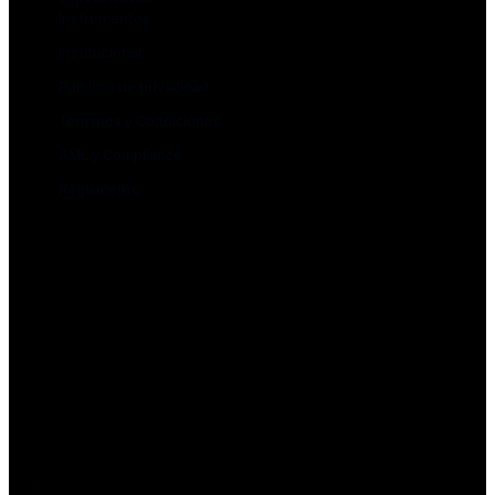
Instrumentos
Institucional
Políticas de privacidad
Terminos y Condiciones
AML y Compliance
Reglamento
Depósitos y rescates
Creación de cuenta
Cuenta Demo
Rollovers
Quiénes somos
Contacto y regulación
Regulación Ley FINTECH