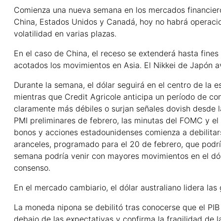
Comienza una nueva semana en los mercados financieros
China, Estados Unidos y Canadá, hoy no habrá operacio
volatilidad en varias plazas.
En el caso de China, el receso se extenderá hasta fine
acotados los movimientos en Asia. El Nikkei de Japón a
Durante la semana, el dólar seguirá en el centro de la 
mientras que Credit Agricole anticipa un período de c
claramente más débiles o surjan señales dovish desde la
PMI preliminares de febrero, las minutas del FOMC y el
bonos y acciones estadounidenses comienza a debilitar
aranceles, programado para el 20 de febrero, que podría 
semana podría venir con mayores movimientos en el dóla
consenso.
En el mercado cambiario, el dólar australiano lidera l
La moneda nipona se debilitó tras conocerse que el PIB
debajo de las expectativas y confirma la fragilidad de l