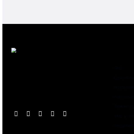
Nosotros
Avenida el Bosque Norte 0123,
FAQ
oficina 603, Las Condes,
Especifica
Santiago de Chile
Institucion
Políticas 
Síguenos
Terminos 
AML y Co
Reglamen