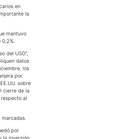
carios en
importante la
que mantuvo
e 0,2%.
eo del USD”,
bliquen datos
iciembre, los
anjera por
 EE.UU. sobre
 cierre de la
 respecto al
s marcadas.
uedó por
 la inversión.