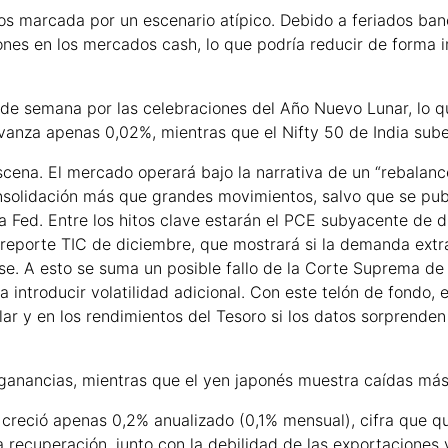
 marcada por un escenario atípico. Debido a feriados ban
nes en los mercados cash, lo que podría reducir de forma 
s de semana por las celebraciones del Año Nuevo Lunar, lo 
vanza apenas 0,02%, mientras que el Nifty 50 de India sub
escena. El mercado operará bajo la narrativa de un “rebalanc
onsolidación más que grandes movimientos, salvo que se pu
 Fed. Entre los hitos clave estarán el PCE subyacente de d
 reporte TIC de diciembre, que mostrará si la demanda extr
se. A esto se suma un posible fallo de la Corte Suprema de
introducir volatilidad adicional. Con este telón de fondo, el
r y en los rendimientos del Tesoro si los datos sorprenden
as ganancias, mientras que el yen japonés muestra caídas má
 creció apenas 0,2% anualizado (0,1% mensual), cifra que q
a recuperación, junto con la debilidad de las exportaciones y