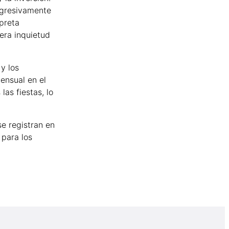
agresivamente
rpreta
era inquietud
y los
ensual en el
as fiestas, lo
se registran en
 para los