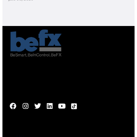
Avenida el Bosque Norte 0123, oficina 603, Las Condes,
Santiago de Chile
Síguenos
Nosotros
FAQ