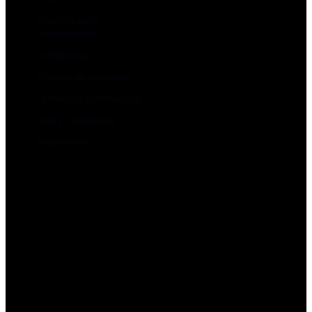
Especificación
Instrumentos
Institucional
Políticas de privacidad
Terminos y Condiciones
AML y Compliance
Reglamento
Depósitos y rescates
Creación de cuenta
Cuenta Demo
Rollovers
Quiénes somos
Contacto y regulación