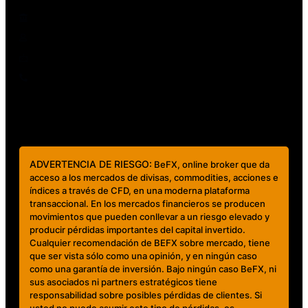
Regulación Ley FINTECH
Contáctanos
clientes@mundobefx.com
+56 23276 7335
ADVERTENCIA DE RIESGO:
BeFX, online broker que da
acceso a los mercados de divisas, commodities, acciones e
índices a través de CFD, en una moderna plataforma
transaccional. En los mercados financieros se producen
movimientos que pueden conllevar a un riesgo elevado y
producir pérdidas importantes del capital invertido.
Cualquier recomendación de BEFX sobre mercado, tiene
que ser vista sólo como una opinión, y en ningún caso
como una garantía de inversión. Bajo ningún caso BeFX, ni
sus asociados ni partners estratégicos tiene
responsabilidad sobre posibles pérdidas de clientes. Si