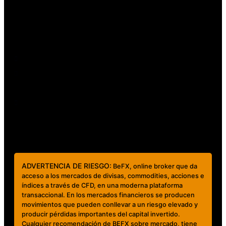
Quiénes somos
Contacto y regulación
Regulación Ley FINTECH
Contáctanos
clientes@mundobefx.com
+56 23276 7335
ADVERTENCIA DE RIESGO:
BeFX, online broker que da
acceso a los mercados de divisas, commodities, acciones e
índices a través de CFD, en una moderna plataforma
transaccional. En los mercados financieros se producen
movimientos que pueden conllevar a un riesgo elevado y
producir pérdidas importantes del capital invertido.
Cualquier recomendación de BEFX sobre mercado, tiene