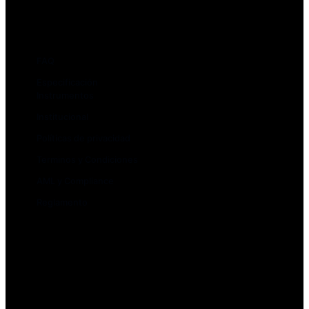
Nosotros
FAQ
Especificación
Instrumentos
Institucional
Políticas de privacidad
Terminos y Condiciones
AML y Compliance
Reglamento
Depósitos y rescates
Creación de cuenta
Cuenta Demo
Rollovers