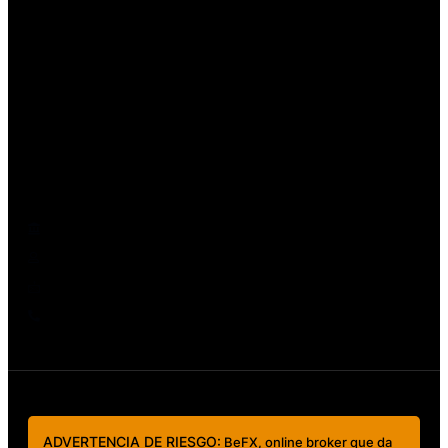
Depósitos y rescates
Creación de cuenta
Cuenta Demo
Rollovers
Quiénes somos
Contacto y regulación
Regulación Ley FINTECH
Contáctanos
clientes@mundobefx.com
+56 23276 7335
ADVERTENCIA DE RIESGO:
BeFX, online broker que da