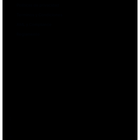
Políticas de privacidad
Terminos y Condiciones
AML y Compliance
Reglamento
Depósitos y rescates
Creación de cuenta
Cuenta Demo
Rollovers
Quiénes somos
Contacto y regulación
Regulación Ley FINTECH
Contáctanos
clientes@mundobefx.com