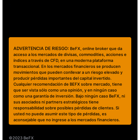
+56 23276 7335
ADVERTENCIA DE RIESGO:
BeFX, online broker que da
acceso a los mercados de divisas, commodities, acciones e
índices a través de CFD, en una moderna plataforma
transaccional. En los mercados financieros se producen
movimientos que pueden conllevar a un riesgo elevado y
producir pérdidas importantes del capital invertido.
Cualquier recomendación de BEFX sobre mercado, tiene
que ser vista sólo como una opinión, y en ningún caso
como una garantía de inversión. Bajo ningún caso BeFX, ni
sus asociados ni partners estratégicos tiene
responsabilidad sobre posibles pérdidas de clientes. Si
usted no puede asumir este tipo de pérdidas, es
aconsejable que no ingrese a los mercados financieros.
©2023 BeFX